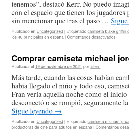
tenemos”, destacó Kerr. No puedo imagi
con el espacio que tienen los jugadores 
sin mencionar que tras el paso …
Sigue
Publicado en
Uncategorized
|
Etiquetado
camiseta blake griffin 
en
los 40 principales en españa
|
Comentarios desactivados
camise
los
bulls
Comprar camiseta michael jor
batalla
de
Publicada el
19 de noviembre de 2021
por
istern
gallos
Más tarde, cuando las cosas habían cam
había llegado el niño y todo eso, camise
Fran vería aquella noche como el inicio
desconectó o se rompió, seguramente la
Sigue leyendo
→
Publicado en
Uncategorized
|
Etiquetado
camiseta michael jorda
productoras de cine para adultos en españa
|
Comentarios desa