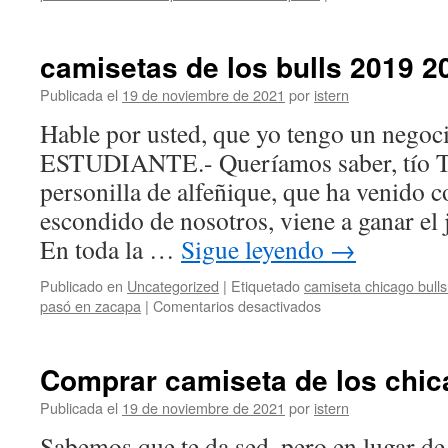
camisetas de los bulls 2019 2
Publicada el
19 de noviembre de 2021
por
istern
Hable por usted, que yo tengo un negoci
ESTUDIANTE.- Queríamos saber, tío Tr
personilla de alfeñique, que ha venido c
escondido de nosotros, viene a ganar e
En toda la …
Sigue leyendo
→
Publicado en
Uncategorized
|
Etiquetado
camiseta chicago bulls
en
pasó en zacapa
|
Comentarios desactivados
camisetas
de
los
Comprar camiseta de los chic
bulls
2019
Publicada el
19 de noviembre de 2021
por
istern
2020
Sabemos que te da sed, pero en lugar d