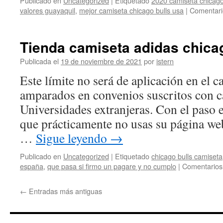
Publicado en
Uncategorized
|
Etiquetado
2020 camiseta chicago 
valores guayaquil
,
mejor camiseta chicago bulls usa
|
Comentari
Tienda camiseta adidas chica
Publicada el
19 de noviembre de 2021
por
istern
Este límite no será de aplicación en el c
amparados en convenios suscritos con c
Universidades extranjeras. Con el paso e
que prácticamente no usas su página we
…
Sigue leyendo
→
Publicado en
Uncategorized
|
Etiquetado
chicago bulls camiseta
españa
,
que pasa si firmo un pagare y no cumplo
|
Comentarios
←
Entradas más antiguas