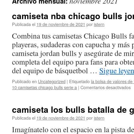
noviembre 2021
Archivo mensual:
contenido
camiseta nba chicago bulls jo
Publicada el
19 de noviembre de 2021
por
istern
Combina tus camisetas Chicago Bulls fa
playeras, sudaderas con capucha y más 
camiseta jordan bulls y asegúrate de mi
completa del equipo para fans para obten
del equipo de básquetbol …
Sigue leye
Publicado en
Uncategorized
|
Etiquetado
la bolsa de valores de 
e
10 camisetas chicago bulls serie a
|
Comentarios desactivados
c
n
c
camiseta los bulls batalla de 
bu
j
Publicada el
19 de noviembre de 2021
por
istern
Imagínatelo con el espacio en la pista de