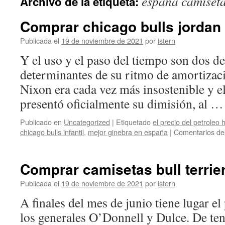
españa camiseta 
Archivo de la etiqueta:
contenido
Comprar chicago bulls jordan
Publicada el
19 de noviembre de 2021
por
istern
Y el uso y el paso del tiempo son dos de
determinantes de su ritmo de amortizaci
Nixon era cada vez más insostenible y e
presentó oficialmente su dimisión, al 
Publicado en
Uncategorized
|
Etiquetado
el precio del petroleo
chicago bulls infantil
,
mejor ginebra en españa
|
Comentarios de
Comprar camisetas bull terrie
Publicada el
19 de noviembre de 2021
por
istern
A finales del mes de junio tiene lugar e
los generales O’Donnell y Dulce. De ten