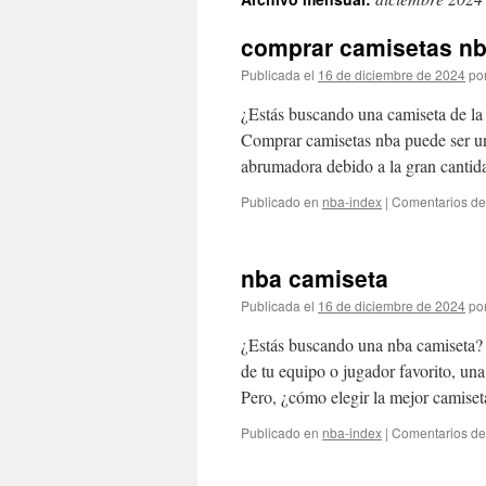
contenido
comprar camisetas n
Publicada el
16 de diciembre de 2024
po
¿Estás buscando una camiseta de la
Comprar camisetas nba puede ser un
abrumadora debido a la gran canti
Publicado en
nba-index
|
Comentarios de
nba camiseta
Publicada el
16 de diciembre de 2024
po
¿Estás buscando una nba camiseta? S
de tu equipo o jugador favorito, un
Pero, ¿cómo elegir la mejor camis
Publicado en
nba-index
|
Comentarios de