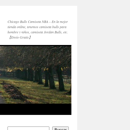
Chicago Bulls Camiseta NBA – En la mejor
tienda online, tenemos camiseta bulls para
hombre y niños, camiseta Jordan Bulls, etc.
【Envío Gratis】
Buscar