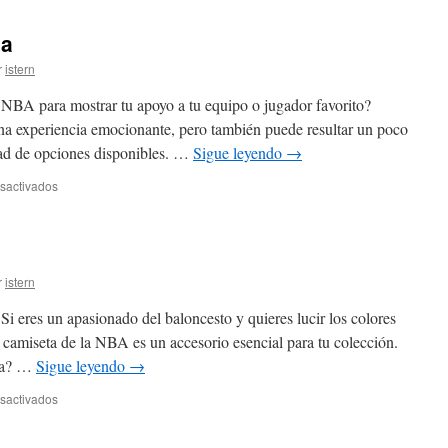
ba
r
istern
 NBA para mostrar tu apoyo a tu equipo o jugador favorito?
a experiencia emocionante, pero también puede resultar un poco
dad de opciones disponibles. …
Sigue leyendo
→
en
sactivados
comprar
camisetas
nba
r
istern
i eres un apasionado del baloncesto y quieres lucir los colores
a camiseta de la NBA es un accesorio esencial para tu colección.
eta? …
Sigue leyendo
→
en
sactivados
nba
camiseta