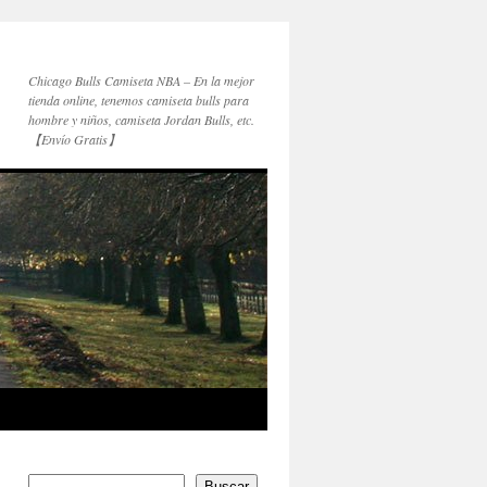
Chicago Bulls Camiseta NBA – En la mejor
tienda online, tenemos camiseta bulls para
hombre y niños, camiseta Jordan Bulls, etc.
【Envío Gratis】
Buscar