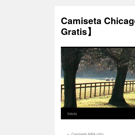
Camiseta Chicag
Gratis】
Inicio
Saltar
al
←
Camiseta NBA niño