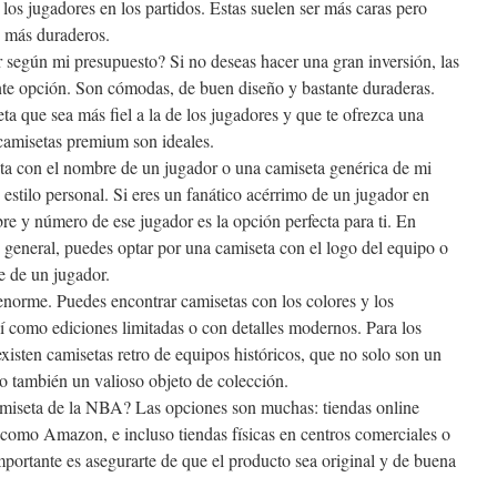
los jugadores en los partidos. Estas suelen ser más caras pero
s más duraderos.
 según mi presupuesto? Si no deseas hacer una gran inversión, las
nte opción. Son cómodas, de buen diseño y bastante duraderas.
ta que sea más fiel a la de los jugadores y que te ofrezca una
 camisetas premium son ideales.
ta con el nombre de un jugador o una camiseta genérica de mi
estilo personal. Si eres un fanático acérrimo de un jugador en
re y número de ese jugador es la opción perfecta para ti. En
n general, puedes optar por una camiseta con el logo del equipo o
e de un jugador.
 enorme. Puedes encontrar camisetas con los colores y los
sí como ediciones limitadas o con detalles modernos. Para los
xisten camisetas retro de equipos históricos, que no solo son un
o también un valioso objeto de colección.
miseta de la NBA? Las opciones son muchas: tiendas online
 como Amazon, e incluso tiendas físicas en centros comerciales o
mportante es asegurarte de que el producto sea original y de buena