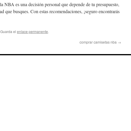
 la NBA es una decisión personal que depende de tu presupuesto,
dad que busques. Con estas recomendaciones, ¡seguro encontrarás
. Guarda el
enlace permanente
.
comprar camisetas nba
→