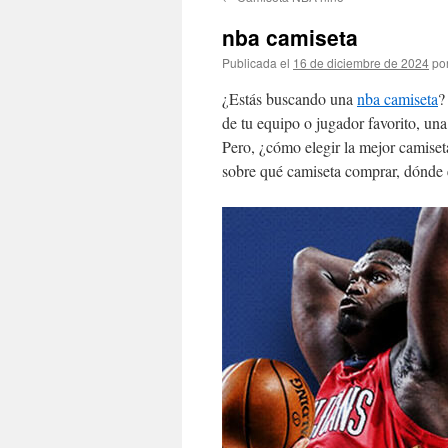
contenido
nba camiseta
Publicada el
16 de diciembre de 2024
po
¿Estás buscando una
nba camiseta
?
de tu equipo o jugador favorito, un
Pero, ¿cómo elegir la mejor camiset
sobre qué camiseta comprar, dónde e