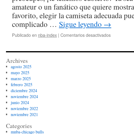
amateur o un fanático que quiere mostra
favorito, elegir la camiseta adecuada pu
complicado …
Sigue leyendo
→
en
Publicado en
nba-index
|
Comentarios desactivados
camiseta
de
baloncesto
Archives
agosto 2025
mayo 2025
marzo 2025
febrero 2025
diciembre 2024
noviembre 2024
junio 2024
noviembre 2022
noviembre 2021
Categories
mnba-chicago bulls