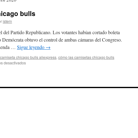
icago bulls
r
istern
 el del Partido Republicano. Los votantes habían cortado boleta
do Demócrata obtuvo el control de ambas cámaras del Congreso.
ivienda …
Sigue leyendo
→
camiseta chicago bulls aliexpress
,
cómo las camisetas chicago bulls
en
s desactivados
camiseta
pau
gasol
chicago
bulls