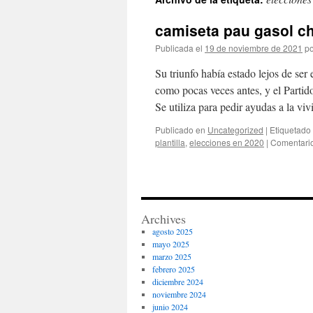
contenido
camiseta pau gasol ch
Publicada el
19 de noviembre de 2021
po
Su triunfo había estado lejos de ser
como pocas veces antes, y el Parti
Se utiliza para pedir ayudas a la v
Publicado en
Uncategorized
|
Etiquetado
plantilla
,
elecciones en 2020
|
Comentario
Archives
agosto 2025
mayo 2025
marzo 2025
febrero 2025
diciembre 2024
noviembre 2024
junio 2024