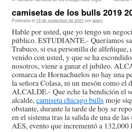
contenido
camisetas de los bulls 2019 2
Publicada el
19 de noviembre de 2021
por
istern
Hable por usted, que yo tengo un negoc
público. ESTUDIANTE.- Queríamos sab
Trabuco, si esa personilla de alfeñique,
venido con usted, y que se ha escondido
nosotros, viene a ganar el jubileo. AL
comarca de Hornachuelos no hay una p
la señora Colasa, ni un mesón como el 
ALCALDE.- Que eche la bendición el se
alcalde,
camiseta chicago bulls
moje siq
obstante, durante la tarde de hoy se re
en el sistema tras la salida de una de las
AES, evento que incrementó a 132,000 lo