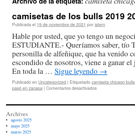
camiseta chicago
Archivo de la etiqueta:
contenido
camisetas de los bulls 2019 2
Publicada el
19 de noviembre de 2021
por
istern
Hable por usted, que yo tengo un negoci
ESTUDIANTE.- Queríamos saber, tío Tr
personilla de alfeñique, que ha venido c
escondido de nosotros, viene a ganar e
En toda la …
Sigue leyendo
→
Publicado en
Uncategorized
|
Etiquetado
camiseta chicago bulls
en
pasó en zacapa
|
Comentarios desactivados
camisetas
de
los
bulls
Archives
2019
agosto 2025
2020
mayo 2025
marzo 2025