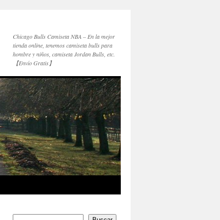
Chicago Bulls Camiseta NBA – En la mejor
tienda online, tenemos camiseta bulls para
hombre y niños, camiseta Jordan Bulls, etc.
【Envío Gratis】
Buscar