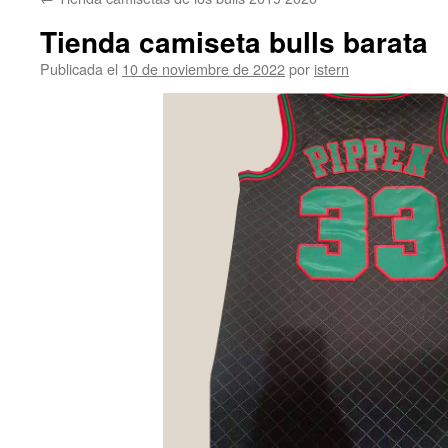
contenido
Tienda camiseta bulls barata
Publicada el
10 de noviembre de 2022
por
istern