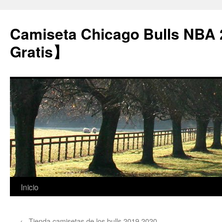
Camiseta Chicago Bulls NBA
Gratis】
Saltar
Inicio
al
←
Tienda camisetas de los bulls 2019 2020