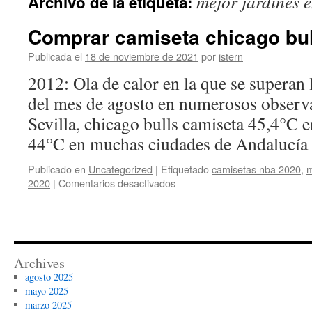
mejor jardines 
Archivo de la etiqueta:
contenido
Comprar camiseta chicago bul
Publicada el
18 de noviembre de 2021
por
istern
2012: Ola de calor en la que se superan l
del mes de agosto en numerosos observa
Sevilla, chicago bulls camiseta 45,4°C
44°C en muchas ciudades de Andalucí
Publicado en
Uncategorized
|
Etiquetado
camisetas nba 2020
,
m
en
2020
|
Comentarios desactivados
Comprar
camiseta
chicago
bulls
Archives
agosto 2025
mayo 2025
marzo 2025