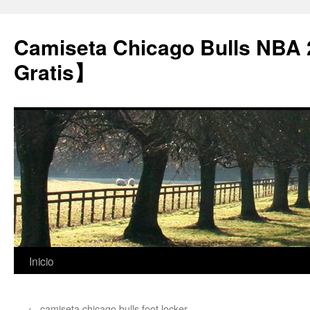
Camiseta Chicago Bulls NBA
Gratis】
Saltar
Inicio
al
←
camiseta chicago bulls foot locker