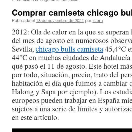
contenido
Comprar camiseta chicago bul
Publicada el
18 de noviembre de 2021
por
istern
2012: Ola de calor en la que se superan l
del mes de agosto en numerosos observa
Sevilla,
chicago bulls camiseta
45,4°C e
44°C en muchas ciudades de Andalucía
qué pasó el 11 de agosto. Este hotel m
por todo, situación, precio, trato del pe
habitación el día que fuimos a cambiar 
Halong y Sapa por ejemplo). Los estudi
europeos pueden trabajar en España mie
sujetos a una serie de límites y autoriz
en este artículo.