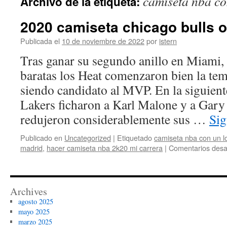
camiseta nba co
Archivo de la etiqueta:
contenido
2020 camiseta chicago bulls o
Publicada el
10 de noviembre de 2022
por
istern
Tras ganar su segundo anillo en Miami,
baratas los Heat comenzaron bien la t
siendo candidato al MVP. En la siguien
Lakers ficharon a Karl Malone y a Gary
redujeron considerablemente sus …
Sig
Publicado en
Uncategorized
|
Etiquetado
camiseta nba con un l
madrid
,
hacer camiseta nba 2k20 mi carrera
|
Comentarios desa
Archives
agosto 2025
mayo 2025
marzo 2025