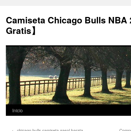
Camiseta Chicago Bulls NBA
Gratis】
Saltar
Inicio
al
←
chicago bulls camiseta gasol barata
Compra