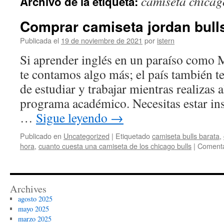
camiseta chicag
Archivo de la etiqueta:
contenido
Comprar camiseta jordan bulls
Publicada el
19 de noviembre de 2021
por
istern
Si aprender inglés en un paraíso como Ma
te contamos algo más; el país también t
de estudiar y trabajar mientras realizas 
programa académico. Necesitas estar in
…
Sigue leyendo
→
Publicado en
Uncategorized
|
Etiquetado
camiseta bulls barata
,
hora
,
cuanto cuesta una camiseta de los chicago bulls
|
Comenta
Archives
agosto 2025
mayo 2025
marzo 2025