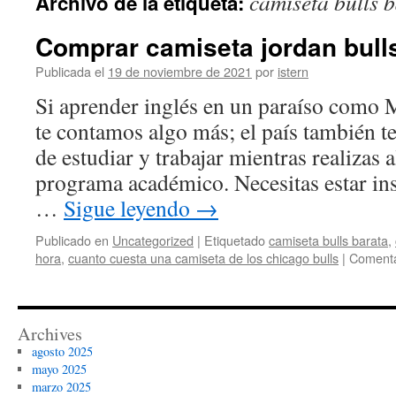
camiseta bulls 
Archivo de la etiqueta:
contenido
Comprar camiseta jordan bulls
Publicada el
19 de noviembre de 2021
por
istern
Si aprender inglés en un paraíso como Ma
te contamos algo más; el país también t
de estudiar y trabajar mientras realizas 
programa académico. Necesitas estar in
…
Sigue leyendo
→
Publicado en
Uncategorized
|
Etiquetado
camiseta bulls barata
,
hora
,
cuanto cuesta una camiseta de los chicago bulls
|
Comenta
Archives
agosto 2025
mayo 2025
marzo 2025