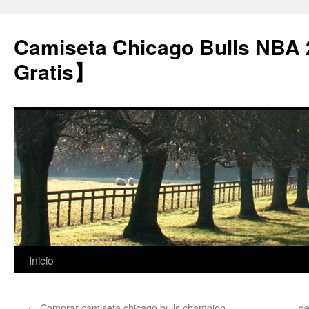
Camiseta Chicago Bulls NBA
Gratis】
Saltar
Inicio
al
←
Comprar camiseta chicago bulls champion
de