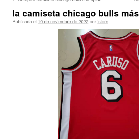
contenido
la camiseta chicago bulls más 
Publicada el
10 de noviembre de 2022
por
istern