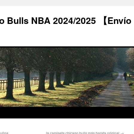
o Bulls NBA 2024/2025 【Envío
ñuñoa
la camiseta chicago bulls más barata original
→