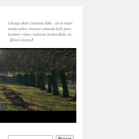
Chicago Bulls Camiseta NBA – En la mejor
tienda online, tenemos camiseta bulls para
hombre y niños, camiseta Jordan Bulls, etc.
【Envío Gratis】
Buscar