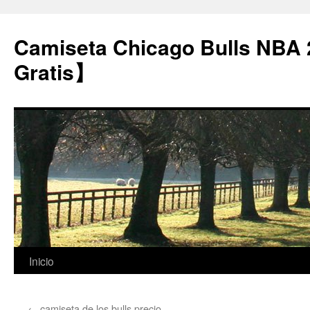
Camiseta Chicago Bulls NBA
Gratis】
Saltar
Inicio
al
←
camiseta de los bulls precio