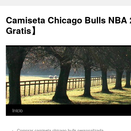
Camiseta Chicago Bulls NBA
Gratis】
Saltar
Inicio
al
←
Comprar camiseta chicago bulls personalizada