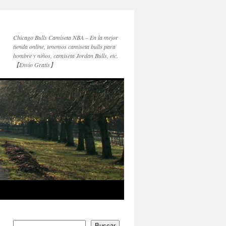
Chicago Bulls Camiseta NBA – En la mejor
tienda online, tenemos camiseta bulls para
hombre y niños, camiseta Jordan Bulls, etc.
【Envío Gratis】
Buscar