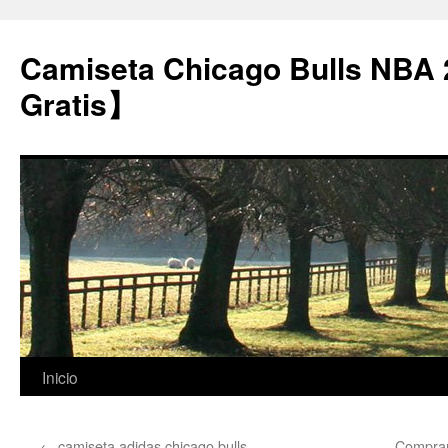
Camiseta Chicago Bulls NBA
Gratis】
Saltar
Inicio
al
←
camiseta adidas chicago bulls
Comprar