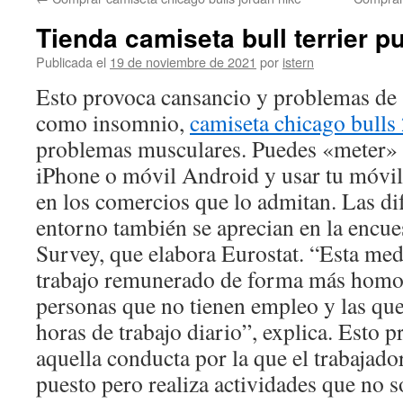
contenido
Tienda camiseta bull terrier p
Publicada el
19 de noviembre de 2021
por
istern
Esto provoca cansancio y problemas de 
como insomnio,
camiseta chicago bulls
problemas musculares. Puedes «meter» t
iPhone o móvil Android y usar tu móvi
en los comercios que lo admitan. Las dif
entorno también se aprecian en la encu
Survey, que elabora Eurostat. “Esta medi
trabajo remunerado de forma más homog
personas que no tienen empleo y las q
horas de trabajo diario”, explica. Esto 
aquella conducta por la que el trabajad
puesto pero realiza actividades que no s