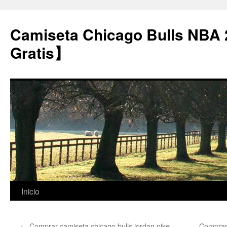
Camiseta Chicago Bulls NBA
Gratis】
Saltar
Inicio
al
←
Comprar camiseta chicago bulls jordan nike
Comprar 