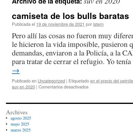
suv en 2020
Archivo de la etiqueta:
contenido
camiseta de los bulls baratas
Publicada el
19 de noviembre de 2021
por
istern
Pero allí las cosas no fueron muy difere
le hicieron la vida imposible, pusieron q
demandas, enviaron a la Policía, a la C
para tratar de cerrar el refugio. Yo ten
→
Publicado en
Uncategorized
|
Etiquetado
en el precio del petról
en
suv en 2020
|
Comentarios desactivados
camiseta
de
los
bulls
Archives
baratas
agosto 2025
mayo 2025
marzo 2025