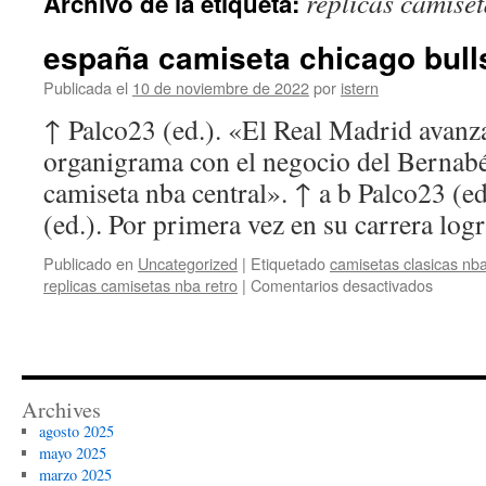
replicas camiset
Archivo de la etiqueta:
contenido
españa camiseta chicago bul
Publicada el
10 de noviembre de 2022
por
istern
↑ Palco23 (ed.). «El Real Madrid avanz
organigrama con el negocio del Bernab
camiseta nba central». ↑ a b Palco23 (e
(ed.). Por primera vez en su carrera lo
Publicado en
Uncategorized
|
Etiquetado
camisetas clasicas nb
en
replicas camisetas nba retro
|
Comentarios desactivados
españa
camiset
chicago
bulls
tempor
Archives
agosto 2025
mayo 2025
marzo 2025