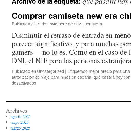
qué pasará hoy 
Archivo de la etiqueta:
contenido
Comprar camiseta new era chi
Publicada el
19 de noviembre de 2021
por
istern
Disminuir el retraso de entrada en men
parecer significativo, y para muchas per
gamers— no lo es. Como en el caso de 
DNI, el NIF para las personas extranje
Publicado en
Uncategorized
|
Etiquetado
mejor precio para una 
autorizacion de viaje para niños en españa
,
qué pasará hoy con
en
desactivados
Comprar
camiseta
new
era
Archives
chicago
agosto 2025
bulls
mayo 2025
marzo 2025