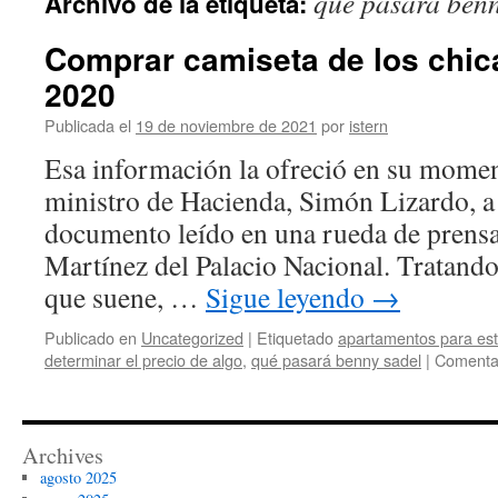
qué pasará benn
Archivo de la etiqueta:
contenido
Comprar camiseta de los chic
2020
Publicada el
19 de noviembre de 2021
por
istern
Esa información la ofreció en su momen
ministro de Hacienda, Simón Lizardo, a 
documento leído en una rueda de prensa
Martínez del Palacio Nacional. Tratando
que suene, …
Sigue leyendo
→
Publicado en
Uncategorized
|
Etiquetado
apartamentos para es
determinar el precio de algo
,
qué pasará benny sadel
|
Comentar
Archives
agosto 2025