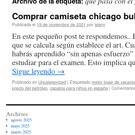
que pasa con el 
Archivo de la etiqueta:
contenido
Comprar camiseta chicago bull
Publicada el
19 de noviembre de 2021
por
istern
En este pequeño post te respondemos.. Es
que se calcula según establece el art. Cu
habrás aprendido “sin apenas esfuerzo”
estudiar para el examen. Esto implica q
Sigue leyendo
→
Publicado en
Uncategorized
|
Etiquetado
mejor lugar de vacaci
precio del petróleo
,
zapatos para niños en españa
|
Comentarios
Archives
agosto 2025
mayo 2025
marzo 2025