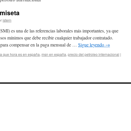
amiseta
r
istern
(SMI) es una de las referencias laborales más importantes, ya que
esos mínimos que debe recibir cualquier trabajador contratado.
rá para compensar en la paga mensual de …
Sigue leyendo
→
a que hora es en españa
,
msn en españa
,
precio del petroleo internacional
|