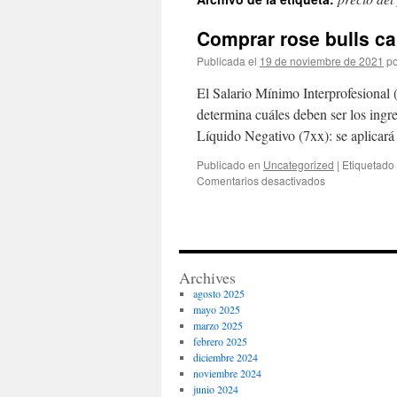
contenido
Comprar rose bulls c
Publicada el
19 de noviembre de 2021
po
El Salario Mínimo Interprofesional 
determina cuáles deben ser los ingr
Líquido Negativo (7xx): se aplica
Publicado en
Uncategorized
|
Etiquetado
en
Comentarios desactivados
Comprar
rose
bulls
camiseta
Archives
agosto 2025
mayo 2025
marzo 2025
febrero 2025
diciembre 2024
noviembre 2024
junio 2024