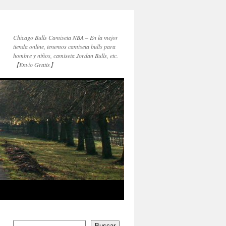
Chicago Bulls Camiseta NBA – En la mejor
tienda online, tenemos camiseta bulls para
hombre y niños, camiseta Jordan Bulls, etc.
【Envío Gratis】
Buscar