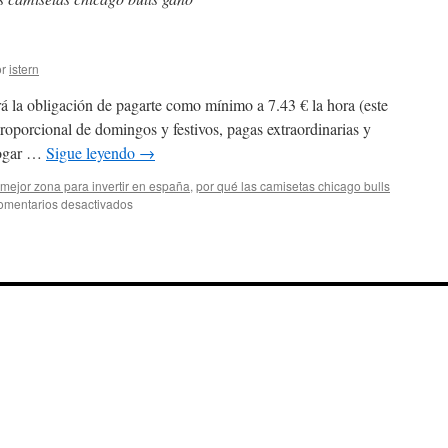
r
istern
rá la obligación de pagarte como mínimo a 7.43 € la hora (este
proporcional de domingos y festivos, pagas extraordinarias y
hogar …
Sigue leyendo
→
mejor zona para invertir en españa
,
por qué las camisetas chicago bulls
en
omentarios desactivados
camiseta
bulls