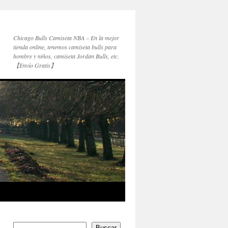
Chicago Bulls Camiseta NBA – En la mejor
tienda online, tenemos camiseta bulls para
hombre y niños, camiseta Jordan Bulls, etc.
【Envío Gratis】
Buscar