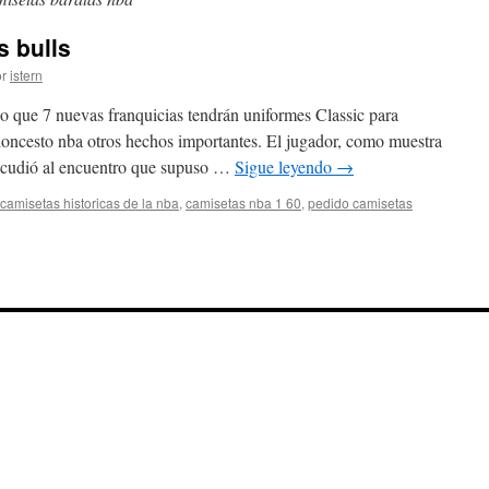
s bulls
r
istern
que 7 nuevas franquicias tendrán uniformes Classic para
aloncesto nba otros hechos importantes. El jugador, como muestra
, acudió al encuentro que supuso …
Sigue leyendo
→
camisetas historicas de la nba
,
camisetas nba 1 60
,
pedido camisetas
n
ienda
amiseta
e
os
ulls