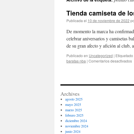
contenido
Tienda camiseta de lo
Publicada el
10 de noviembre de 2022
po
De momento la marca ha confirmado 
celebrar aniversarios y camisetas b
de su gran afecto y afición al club
Publicado en
Uncategorized
|
Etiquetado
e
baratas nba
|
Comentarios desactivados
T
c
d
l
b
Archives
agosto 2025
mayo 2025
marzo 2025
febrero 2025
diciembre 2024
noviembre 2024
junio 2024