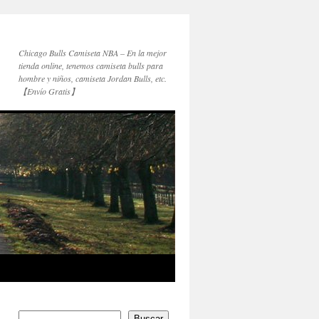
Chicago Bulls Camiseta NBA – En la mejor
tienda online, tenemos camiseta bulls para
hombre y niños, camiseta Jordan Bulls, etc.
【Envío Gratis】
Buscar