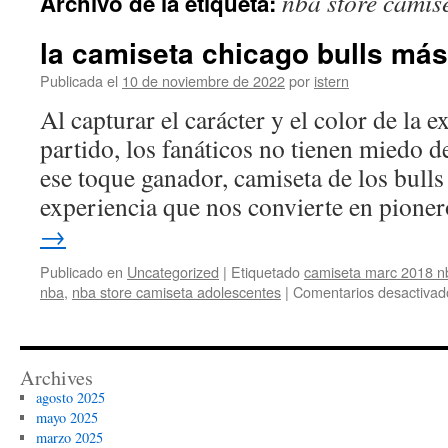
nba store camis
Archivo de la etiqueta:
contenido
la camiseta chicago bulls más
Publicada el
10 de noviembre de 2022
por
istern
Al capturar el carácter y el color de la 
partido, los fanáticos no tienen miedo d
ese toque ganador, camiseta de los bulls 
experiencia que nos convierte en pion
→
Publicado en
Uncategorized
|
Etiquetado
camiseta marc 2018 n
nba
,
nba store camiseta adolescentes
|
Comentarios desactivad
Archives
agosto 2025
mayo 2025
marzo 2025