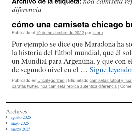
nba camiseta re
Archivo de la etiqueta:
contenido
diferencia
cómo una camiseta chicago bu
Publicada el
10 de noviembre de 2022
por
istern
Por ejemplo se dice que Maradona ha si
la historia del fútbol mundial, que él so
un Mundial para Argentina, y que con e
de segundo nivel en el …
Sigue leyend
Publicado en
Uncategorized
|
Etiquetado
camisetas futbol y nba
baratas twitter
,
nba camiseta replica autentica diferencia
|
Comen
Archives
agosto 2025
mayo 2025
marzo 2025