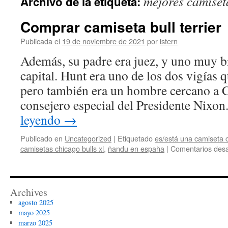
mejores camiseta
Archivo de la etiqueta:
contenido
Comprar camiseta bull terrier
Publicada el
19 de noviembre de 2021
por
istern
Además, su padre era juez, y uno muy b
capital. Hunt era uno de los dos vigías 
pero también era un hombre cercano a C
consejero especial del Presidente Nixon
leyendo
→
Publicado en
Uncategorized
|
Etiquetado
es/está una camiseta 
camisetas chicago bulls xl
,
ñandu en españa
|
Comentarios desa
Archives
agosto 2025
mayo 2025
marzo 2025