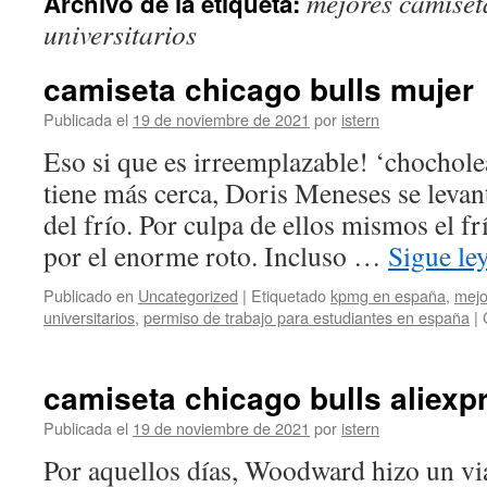
mejores camiset
Archivo de la etiqueta:
contenido
universitarios
camiseta chicago bulls mujer
Publicada el
19 de noviembre de 2021
por
istern
Eso si que es irreemplazable! ‘chochole
tiene más cerca, Doris Meneses se levant
del frío. Por culpa de ellos mismos el frí
por el enorme roto. Incluso …
Sigue l
Publicado en
Uncategorized
|
Etiquetado
kpmg en españa
,
mejo
universitarios
,
permiso de trabajo para estudiantes en españa
|
camiseta chicago bulls aliexp
Publicada el
19 de noviembre de 2021
por
istern
Por aquellos días, Woodward hizo un via