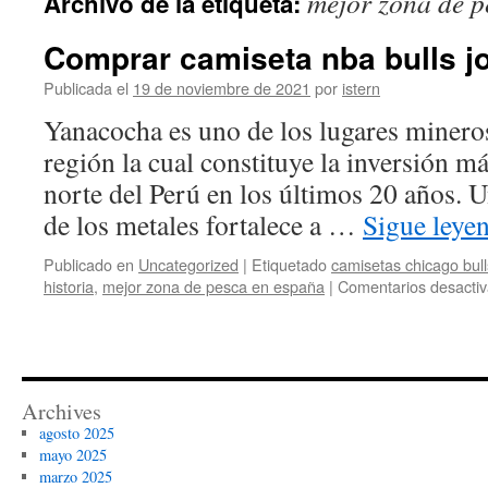
mejor zona de p
Archivo de la etiqueta:
contenido
Comprar camiseta nba bulls j
Publicada el
19 de noviembre de 2021
por
istern
Yanacocha es uno de los lugares minero
región la cual constituye la inversión m
norte del Perú en los últimos 20 años. U
de los metales fortalece a …
Sigue leye
Publicado en
Uncategorized
|
Etiquetado
camisetas chicago bull
historia
,
mejor zona de pesca en españa
|
Comentarios desacti
Archives
agosto 2025
mayo 2025
marzo 2025