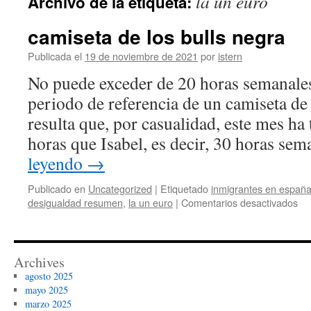
la un euro
Archivo de la etiqueta:
contenido
camiseta de los bulls negra
Publicada el
19 de noviembre de 2021
por
istern
No puede exceder de 20 horas semanale
periodo de referencia de un camiseta de 
resulta que, por casualidad, este mes ha
horas que Isabel, es decir, 30 horas se
leyendo
→
Publicado en
Uncategorized
|
Etiquetado
inmigrantes en españ
en
desigualdad resumen
,
la un euro
|
Comentarios desactivados
ca
de
los
bul
Archives
ne
agosto 2025
mayo 2025
marzo 2025