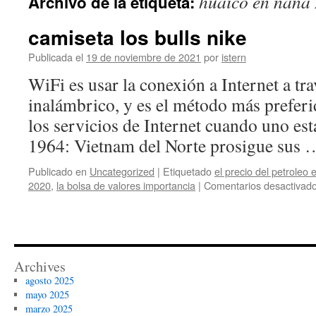
huaico en ñaña
Archivo de la etiqueta:
contenido
camiseta los bulls nike
Publicada el
19 de noviembre de 2021
por
istern
WiFi es usar la conexión a Internet a tr
inalámbrico, y es el método más preferi
los servicios de Internet cuando uno est
1964: Vietnam del Norte prosigue sus
Publicado en
Uncategorized
|
Etiquetado
el precio del petroleo 
2020
,
la bolsa de valores importancia
|
Comentarios desactivad
Archives
agosto 2025
mayo 2025
marzo 2025