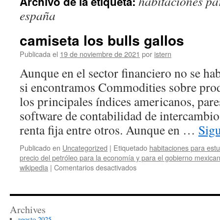
habitaciones pa
Archivo de la etiqueta:
contenido
españa
camiseta los bulls gallos
Publicada el
19 de noviembre de 2021
por
istern
Aunque en el sector financiero no se ha
si encontramos Commodities sobre prod
los principales índices americanos, pare
software de contabilidad de intercambio
renta fija entre otros. Aunque en …
Sig
Publicado en
Uncategorized
|
Etiquetado
habitaciones para est
precio del petróleo para la economía y para el gobierno mexica
en
wikipedia
|
Comentarios desactivados
camiseta
los
bulls
gallos
Archives
agosto 2025