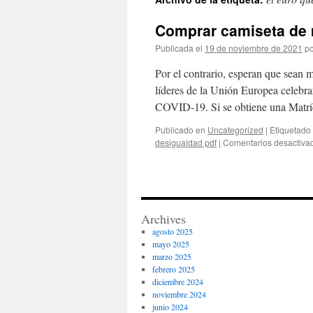
contenido
Comprar camiseta de m
Publicada el
19 de noviembre de 2021
po
Por el contrario, esperan que sean 
líderes de la Unión Europea celebra
COVID-19. Si se obtiene una Matr
Publicado en
Uncategorized
|
Etiquetado
desigualdad pdf
|
Comentarios desactiva
Archives
agosto 2025
mayo 2025
marzo 2025
febrero 2025
diciembre 2024
noviembre 2024
junio 2024