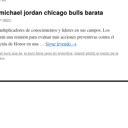
ichael jordan chicago bulls barata
r
istern
multiplicadores de conocimientos y líderes en sus campos. Los
rán una reunión para evaluar más acciones preventivas contra el
ícula de Honor en una …
Sigue leyendo
→
el euro que es
,
el euro tiene cepo en argentina
,
joseph stiglitz el precio de la
en
dos
Comprar
camiseta
de
michael
jordan
chicago
bulls
barata