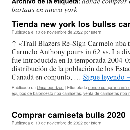
donde comprar 
Archivo de la etiqueta:
contenido
bartaas en nueva york
Tienda new york los bullss ca
Publicada el
10 de noviembre de 2022
por
istern
↑ «Trail Blazers Re-Sign Carmelo nba 
Carmelo Anthony pours in 62 vs. La divi
fue introducida en la temporada 2004-05
distribución de la población de los Est
Canadá en conjunto, …
Sigue leyendo
Publicado en
Uncategorized
|
Etiquetado
donde comprar camise
equipos de baloncesto nba camisetas
,
venta de camisetas nba r
Comprar camiseta bulls 2020
Publicada el
10 de noviembre de 2022
por
istern