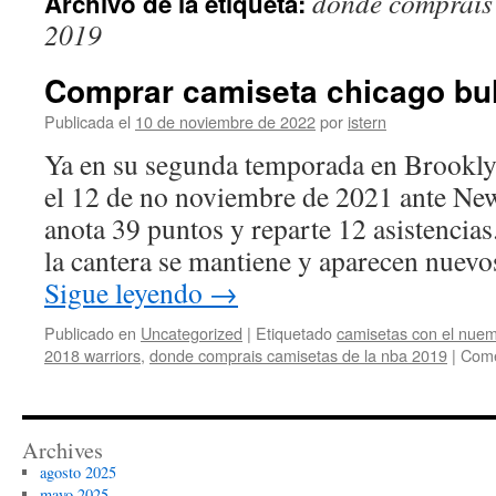
donde comprais 
Archivo de la etiqueta:
contenido
2019
Comprar camiseta chicago bul
Publicada el
10 de noviembre de 2022
por
istern
Ya en su segunda temporada en Brookly
el 12 de no noviembre de 2021 ante New
anota 39 puntos y reparte 12 asistencia
la cantera se mantiene y aparecen nuev
Sigue leyendo
→
Publicado en
Uncategorized
|
Etiquetado
camisetas con el nuem
2018 warriors
,
donde comprais camisetas de la nba 2019
|
Come
Archives
agosto 2025
mayo 2025