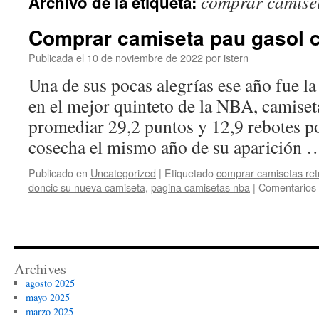
comprar camiset
Archivo de la etiqueta:
contenido
Comprar camiseta pau gasol c
Publicada el
10 de noviembre de 2022
por
istern
Una de sus pocas alegrías ese año fue l
en el mejor quinteto de la NBA, camiset
promediar 29,2 puntos y 12,9 rebotes po
cosecha el mismo año de su aparición
Publicado en
Uncategorized
|
Etiquetado
comprar camisetas ret
doncic su nueva camiseta
,
pagina camisetas nba
|
Comentarios 
Archives
agosto 2025
mayo 2025
marzo 2025