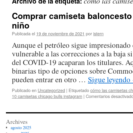
cómo las camiset
Archivo de la etiqueta:
contenido
Comprar camiseta baloncesto 
niño
Publicada el
19 de noviembre de 2021
por
istern
Aunque el petróleo sigue impresionado c
vulnerable a las correcciones a la baja si
del COVID-19 acaparan los titulares. A
binarias tipo de opciones sobre Commo
pueden entrar en otro …
Sigue leyendo
Publicado en
Uncategorized
|
Etiquetado
cómo las camisetas chi
10 camisetas chicago bulls instagram
|
Comentarios desactivad
Archives
agosto 2025