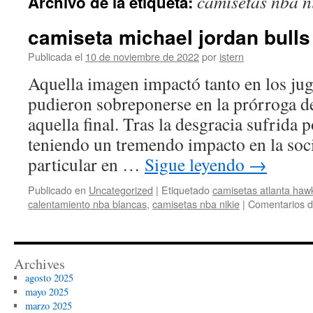
camisetas nba n
Archivo de la etiqueta:
contenido
camiseta michael jordan bulls
Publicada el
10 de noviembre de 2022
por
istern
Aquella imagen impactó tanto en los ju
pudieron sobreponerse en la prórroga de
aquella final. Tras la desgracia sufrida
teniendo un tremendo impacto en la soc
particular en …
Sigue leyendo
→
Publicado en
Uncategorized
|
Etiquetado
camisetas atlanta haw
calentamiento nba blancas
,
camisetas nba nikie
|
Comentarios d
Archives
agosto 2025
mayo 2025
marzo 2025