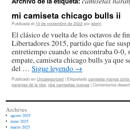
camisetas naran
Archivo de la etiqueta:
contenido
mi camiseta chicago bulls ii
Publicada el
10 de noviembre de 2022
por
istern
El clásico de vuelta de los octavos de fi
Libertadores 2015, partido que fue susp
entretiempo cuando se encontraba 0-0,
empate, camiseta chicago bulls ya que se
del …
Sigue leyendo
→
Publicado en
Uncategorized
|
Etiquetado
camiseta manga corta 
naranjas de la nba
,
nba camisetas nuevas
|
Comentarios desact
Archives
agosto 2025
mayo 2025
marzo 2025