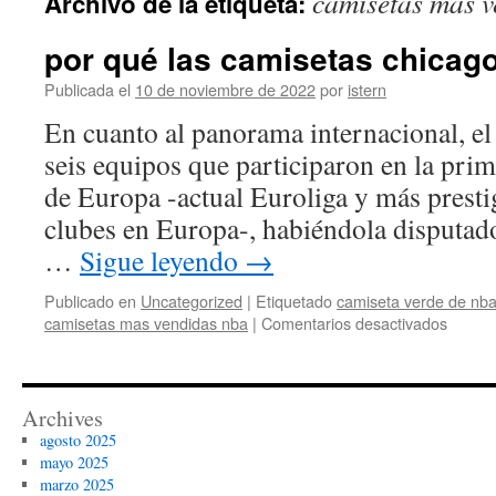
camisetas mas 
Archivo de la etiqueta:
contenido
por qué las camisetas chicag
Publicada el
10 de noviembre de 2022
por
istern
En cuanto al panorama internacional, el
seis equipos que participaron en la pri
de Europa -actual Euroliga y más prest
clubes en Europa-, habiéndola disputado
…
Sigue leyendo
→
Publicado en
Uncategorized
|
Etiquetado
camiseta verde de nb
en
camisetas mas vendidas nba
|
Comentarios desactivados
por
qué
las
camise
Archives
chicag
agosto 2025
bulls
mayo 2025
ñengo
marzo 2025