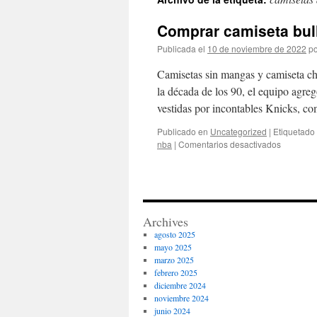
contenido
Comprar camiseta bul
Publicada el
10 de noviembre de 2022
po
Camisetas sin mangas y camiseta ch
la década de los 90, el equipo agreg
vestidas por incontables Knicks, 
Publicado en
Uncategorized
|
Etiquetado
en
nba
|
Comentarios desactivados
Comprar
camiseta
bulls
adidas
Archives
agosto 2025
mayo 2025
marzo 2025
febrero 2025
diciembre 2024
noviembre 2024
junio 2024