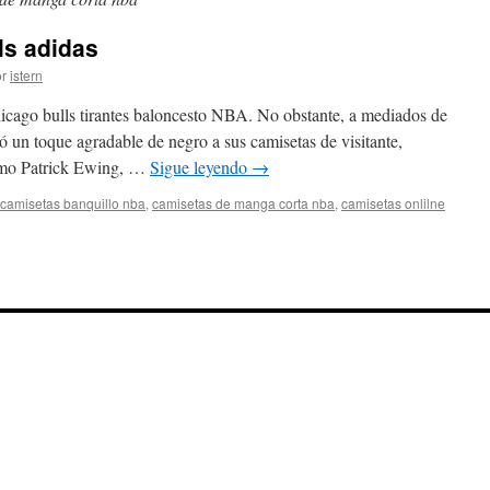
ls adidas
r
istern
icago bulls tirantes baloncesto NBA. No obstante, a mediados de
ó un toque agradable de negro a sus camisetas de visitante,
como Patrick Ewing, …
Sigue leyendo
→
camisetas banquillo nba
,
camisetas de manga corta nba
,
camisetas onlilne