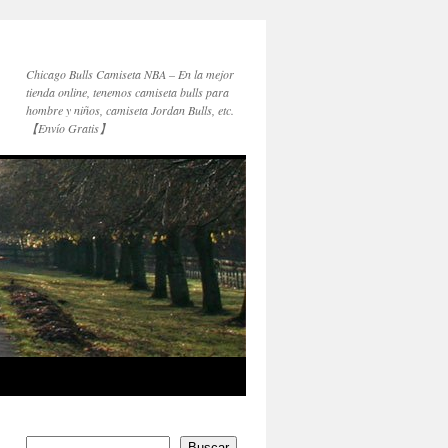
Chicago Bulls Camiseta NBA – En la mejor
tienda online, tenemos camiseta bulls para
hombre y niños, camiseta Jordan Bulls, etc.
【Envío Gratis】
Buscar