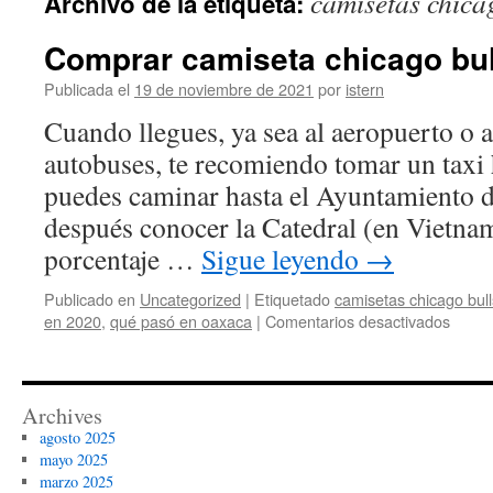
camisetas chica
Archivo de la etiqueta:
contenido
Comprar camiseta chicago bul
Publicada el
19 de noviembre de 2021
por
istern
Cuando llegues, ya sea al aeropuerto o a
autobuses, te recomiendo tomar un taxi 
puedes caminar hasta el Ayuntamiento 
después conocer la Catedral (en Vietn
porcentaje …
Sigue leyendo
→
Publicado en
Uncategorized
|
Etiquetado
camisetas chicago bull
en
en 2020
,
qué pasó en oaxaca
|
Comentarios desactivados
Compr
camis
chica
bulls
Archives
aliexp
agosto 2025
mayo 2025
marzo 2025