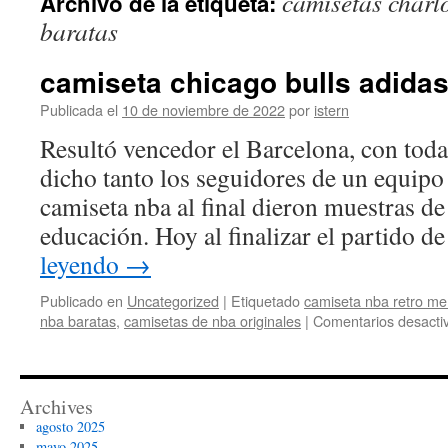
camisetas charl
Archivo de la etiqueta:
contenido
baratas
camiseta chicago bulls adidas
Publicada el
10 de noviembre de 2022
por
istern
Resultó vencedor el Barcelona, con toda
dicho tanto los seguidores de un equipo
camiseta nba al final dieron muestras de
educación. Hoy al finalizar el partido d
leyendo
→
Publicado en
Uncategorized
|
Etiquetado
camiseta nba retro m
nba baratas
,
camisetas de nba originales
|
Comentarios desacti
Archives
agosto 2025
mayo 2025